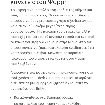
κάνετε στου Ψυρρή
Το Ψυρρή είναι η παλλόμενη καρδιά της Αθήνας και
ένας θαυμαστός τόπος. Οι επισκέπτες του Ψυρρή
μπορούν να δουν μια ευρεία γκάμα αξιοθέατων και
να αισθανθούν ακόμα μεγαλύτερο εύρος
συναισθημάτων. Η γειτνίασή του με όλες τις άλλες
περιοχές του ιστορικού κέντρου το καθιστά ένα από
τα καλύτερα μέρη για διαμονή στην Αθήνα. Από εκεί
μπορεί κανείς να ζήσει κυριολεκτικά ο,τιδήποτε έχει
να προσφέρει η Αθήνα. Μάλιστα, τα κορυφαία
πράγματα που μπορείτε να κάνετε στου Ψυρρή
περιλαμβάνουν:
Απολαύστε ένα ποτήρι κρασί, ή μια κούπα καφέ στο
roof garden του Ederlezi Boutique Hotel. Χαλαρώστε,
αφεθείτε σε μια όμορφη συζήτηση ή διαβάστε το
αγαπημένο σας βιβλίο.
Περιπλανηθείτε στα διάσημα, νόμιμα
παλαιοπωλεία του Ψυρρή και ανακαλύψτε