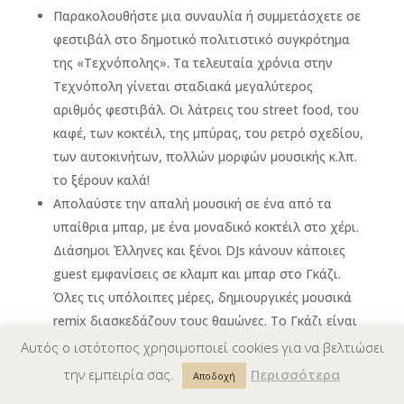
Παρακολουθήστε μια συναυλία ή συμμετάσχετε σε
φεστιβάλ στο δημοτικό πολιτιστικό συγκρότημα
της «Τεχνόπολης». Τα τελευταία χρόνια στην
Τεχνόπολη γίνεται σταδιακά μεγαλύτερος
αριθμός φεστιβάλ. Οι λάτρεις του street food, του
καφέ, των κοκτέιλ, της μπύρας, του ρετρό σχεδίου,
των αυτοκινήτων, πολλών μορφών μουσικής κ.λπ.
το ξέρουν καλά!
Απολαύστε την απαλή μουσική σε ένα από τα
υπαίθρια μπαρ, με ένα μοναδικό κοκτέιλ στο χέρι.
Διάσημοι Έλληνες και ξένοι DJs κάνουν κάποιες
guest εμφανίσεις σε κλαμπ και μπαρ στο Γκάζι.
Όλες τις υπόλοιπες μέρες, δημιουργικές μουσικά
remix διασκεδάζουν τους θαμώνες. Το Γκάζι είναι
αρκετά δημοφιλές στο νεότερο κοινό και στους
Αυτός ο ιστότοπος χρησιμοποιεί cookies για να βελτιώσει
ανθρώπους που ακολουθούν μη-mainstream
την εμπειρία σας.
Περισσότερα
Αποδοχή
τρόπους ζωής. Είναι κυριολεκτικά ένα μωσαϊκό