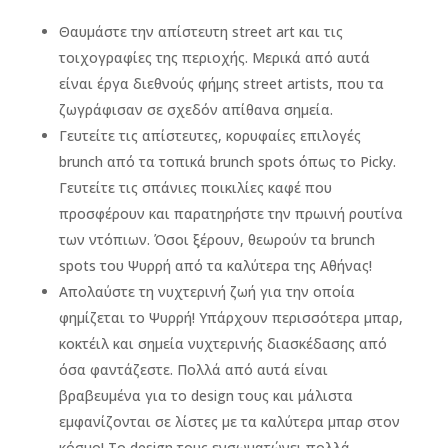
Θαυμάστε την απίστευτη street art και τις
τοιχογραφίες της περιοχής. Μερικά από αυτά
είναι έργα διεθνούς φήμης street artists, που τα
ζωγράφισαν σε σχεδόν απίθανα σημεία.
Γευτείτε τις απίστευτες, κορυφαίες επιλογές
brunch από τα τοπικά brunch spots όπως το Picky.
Γευτείτε τις σπάνιες ποικιλίες καφέ που
προσφέρουν και παρατηρήστε την πρωινή ρουτίνα
των ντόπιων. Όσοι ξέρουν, θεωρούν τα brunch
spots του Ψυρρή από τα καλύτερα της Αθήνας!
Απολαύστε τη νυχτερινή ζωή για την οποία
φημίζεται το Ψυρρή! Υπάρχουν περισσότερα μπαρ,
κοκτέιλ και σημεία νυχτερινής διασκέδασης από
όσα φαντάζεστε. Πολλά από αυτά είναι
βραβευμένα για το design τους και μάλιστα
εμφανίζονται σε λίστες με τα καλύτερα μπαρ στον
κόσμο! Το design τους ενσωματώνει πολλά