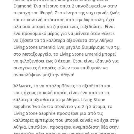
Diamond: Ένα πέτρινο σπίτι 2 υπνοδωματίων στην
περιοχή του Ψυρρή. Στο κέντρο της νυχτερινής ζωής
και σε κοντινή απόσταση από την Ακρόπολη, έχει
όλα όσα μπορεί να ζητήσει ένας ταξιδιώτης. Είναι
ένα προνομιακό μέρος για να μείνετε όταν θέλετε
να ζήσετε τα τα καλύτερα αξιοθέατα στην Αθήνα!
Living Stone Emerald: Ένα μεγάλο διαμέρισμα 100 τ.μ.
στο Μεταξουργείο, το Living Stone Emerald μπορεί
να φιλοξενήσει έως 8 άτομα. Έτσι, είναι ιδανικό για
οικογένειες ή παρέες φίλων που επιθυμούν να
ανακαλύψουν μαζί την Αθήνα!
Άλλωστε, το να απολαμβάνεις τα αξιοθέατα και
τους ήχους με καλή παρέα, είναι ένα από τα τα
καλύτερα αξιοθέατα στην Αθήνα. Living Stone
Sapphire: Ένα άνετο στούντιο για 2 ή 3 άτομα, το
Living Stone Sapphire προσφέρει μια από τις
καλύτερες εμπειρίες που μπορεί κανείς να έχει στην
Αθήνα. Επιπλέον, προσφέρει ανεμπόδιστη θέα στην
Ακρόπολη, κάτι σπάνιο και μαγευτικό για κάποιον