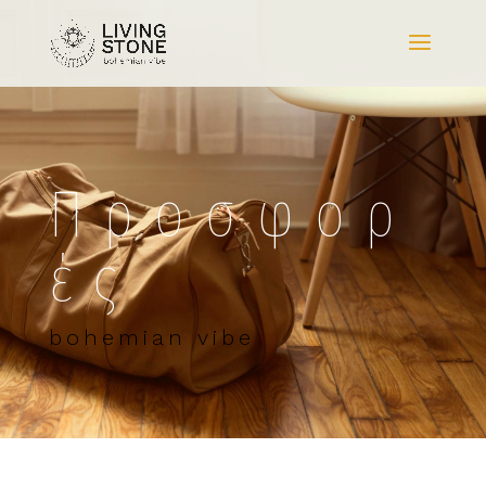
Προσφορ
ές
bohemian vibe