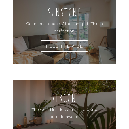
SUNSTONE
Calmness, peace, Athenian light. This is
perfection.
FEEL THE VIBE
ZIRCON
The world inside calms, the world
outside awaits!