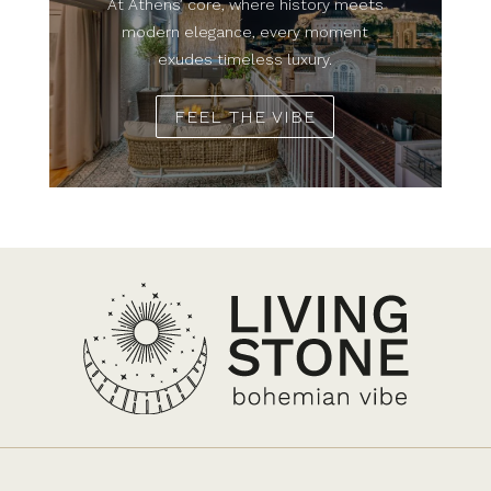
At Athens’ core, where history meets
modern elegance, every moment
exudes timeless luxury.
FEEL THE VIBE