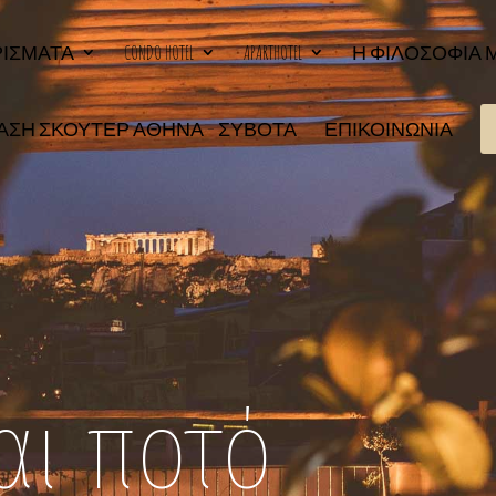
ΡΊΣΜΑΤΑ
CONDO HOTEL
APARTHOTEL
Η ΦΙΛΟΣΟΦΊΑ 
ΑΣΗ ΣΚΟΎΤΕΡ ΑΘΉΝΑ – ΣΎΒΟΤΑ
ΕΠΙΚΟΙΝΩΝΙΑ
αι ποτό