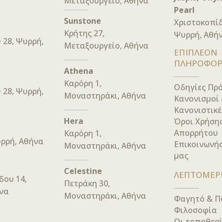
Μεταξουργείο, Αθήνα
Pearl
Sunstone
Χριστοκοπί
Κρήτης 27,
Ψυρρή, Αθή
 28, Ψυρρή,
Μεταξουργείο, Αθήνα
ΕΠΙΠΛΕΟΝ
ΠΛΗΡΟΦΟΡ
Athena
Καρόρη 1,
Οδηγίες Πρ
 28, Ψυρρή,
Μοναστηράκι, Αθήνα
Κανονισμοί
Κανονιστικέ
Hera
Όροι Χρήσης
Απορρήτου
Καρόρη 1,
υρρή, Αθήνα
Επικοινωνήσ
Μοναστηράκι, Αθήνα
μας
Celestine
ΛΕΠΤΟΜΕΡ
δου 14,
Πετράκη 30,
να
Μοναστηράκι, Αθήνα
Φαγητό & Π
Φιλοσοφία
Οι τοποθεσί