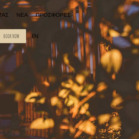
ΜΑΣ
ΝΕΑ
ΠΡΟΣΦΟΡΈΣ
EN
BOOK NOW