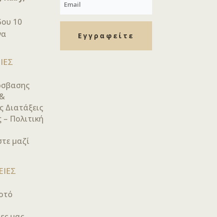
δου 10
να
Εγγραφείτε
ΙΕΣ
όσβασης
 &
ς Διατάξεις
 – Πολιτική
τε μαζί
ΕΙΕΣ
οτό
ες μας